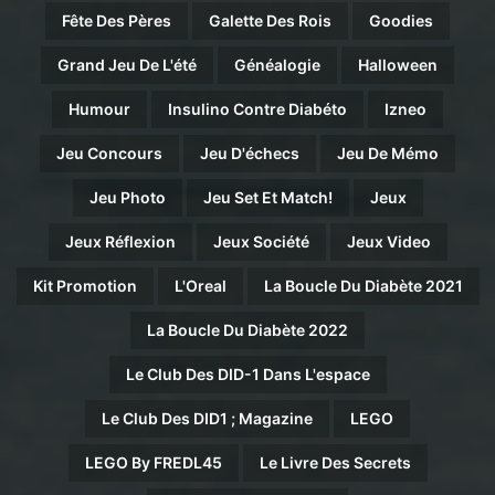
Fête Des Pères
Galette Des Rois
Goodies
Grand Jeu De L'été
Généalogie
Halloween
Humour
Insulino Contre Diabéto
Izneo
Jeu Concours
Jeu D'échecs
Jeu De Mémo
Jeu Photo
Jeu Set Et Match!
Jeux
Jeux Réflexion
Jeux Société
Jeux Video
Kit Promotion
L'Oreal
La Boucle Du Diabète 2021
La Boucle Du Diabète 2022
Le Club Des DID-1 Dans L'espace
Le Club Des DID1 ; Magazine
LEGO
LEGO By FREDL45
Le Livre Des Secrets