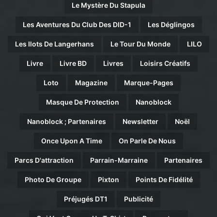
Le Mystère Du Stapula
Les Aventures Du Club Des DID-1
Les Déglingos
Les Ilots De Langerhans
Le Tour Du Monde
LILO
Livre
Livre BD
Livres
Loisirs Créatifs
Loto
Magazine
Marque-Pages
Masque De Protection
Nanoblock
Nanoblock ; Partenaires
Newsletter
Noël
Once Upon A Time
On Parle De Nous
Parcs D'attraction
Parrain-Marraine
Partenaires
Photo De Groupe
Pixton
Points De Fidélité
Préjugés DT1
Publicité