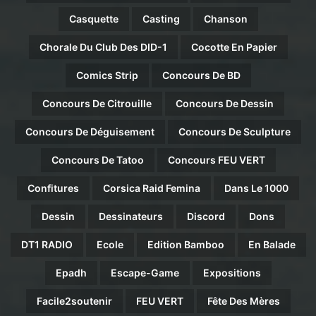
Casquette
Casting
Chanson
Chorale Du Club Des DID-1
Cocotte En Papier
Comics Strip
Concours De BD
Concours De Citrouille
Concours De Dessin
Concours De Déguisement
Concours De Sculpture
Concours De Tatoo
Concours FEU VERT
Confitures
Corsica Raid Femina
Dans Le 1000
Dessin
Dessinateurs
Discord
Dons
DT1 RADIO
Ecole
Edition Bamboo
En Balade
Epadh
Escape-Game
Expositions
Facile2soutenir
FEU VERT
Fête Des Mères