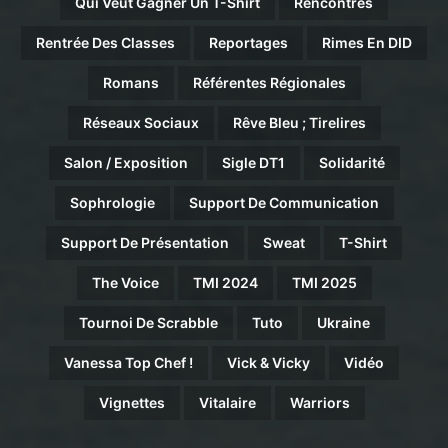
Qui Veut Gagner Un T-Shirt
Rencontres
Rentrée Des Classes
Reportages
Rimes En DID
Romans
Référentes Régionales
Réseaux Sociaux
Rêve Bleu ; Tirelires
Salon / Exposition
Sigle DT1
Solidarité
Sophrologie
Support De Communication
Support De Présentation
Sweat
T-Shirt
The Voice
TMI 2024
TMI 2025
Tournoi De Scrabble
Tuto
Ukraine
Vanessa Top Chef !
Vick & Vicky
Vidéo
Vignettes
Vitalaire
Warriors