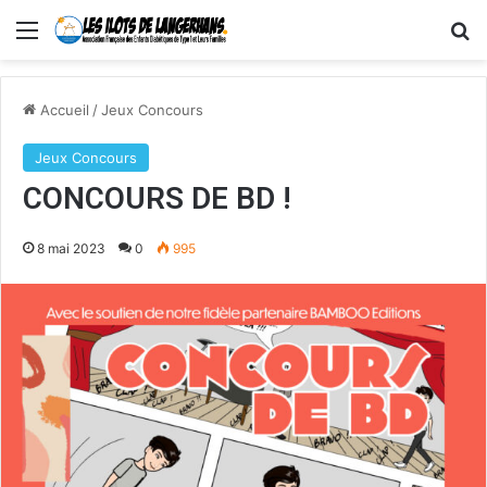
Menu
R
Accueil
/
Jeux Concours
Jeux Concours
CONCOURS DE BD !
8 mai 2023
0
995