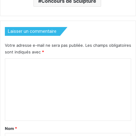
Concours de Sculpture
Laisser un commentaire
Votre adresse e-mail ne sera pas publiée.
Les champs obligatoires
sont indiqués avec
*
C
o
m
m
e
n
t
a
Nom
*
i