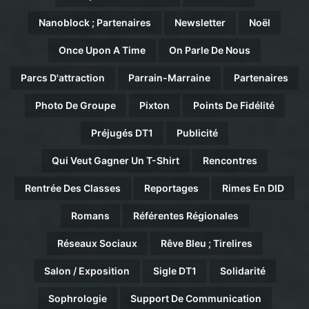
Nanoblock ; Partenaires
Newsletter
Noël
Once Upon A Time
On Parle De Nous
Parcs D'attraction
Parrain-Marraine
Partenaires
Photo De Groupe
Pixton
Points De Fidélité
Préjugés DT1
Publicité
Qui Veut Gagner Un T-Shirt
Rencontres
Rentrée Des Classes
Reportages
Rimes En DID
Romans
Référentes Régionales
Réseaux Sociaux
Rêve Bleu ; Tirelires
Salon / Exposition
Sigle DT1
Solidarité
Sophrologie
Support De Communication