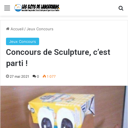
Menu
R
Accueil
/
Jeux Concours
Jeux Concours
Concours de Sculpture, c’est
parti !
27 mai 2021
0
1 077