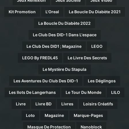
Jeux Réflexion
Jeux Société
Jeux Video
Kit Promotion
L'Oreal
La Boucle Du Diabète 2021
La Boucle Du Diabète 2022
Le Club Des DID-1 Dans L'espace
Le Club Des DID1 ; Magazine
LEGO
LEGO By FREDL45
Le Livre Des Secrets
Le Mystère Du Stapula
Les Aventures Du Club Des DID-1
Les Déglingos
Les Ilots De Langerhans
Le Tour Du Monde
LILO
Livre
Livre BD
Livres
Loisirs Créatifs
Loto
Magazine
Marque-Pages
Masque De Protection
Nanoblock