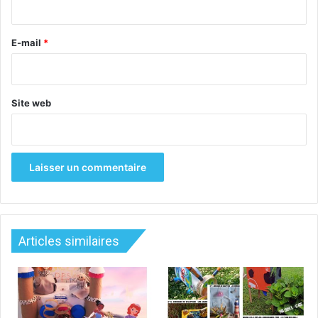
r
e
E-mail
*
*
Site web
Articles similaires