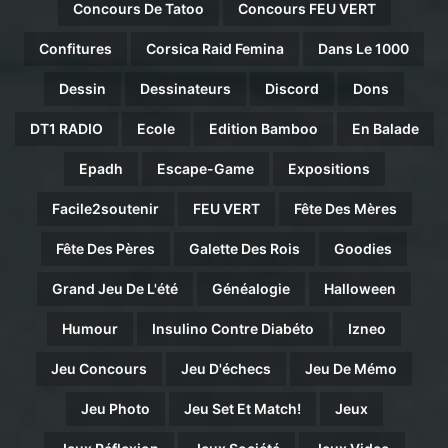
Concours De Tatoo
Concours FEU VERT
Confitures
Corsica Raid Femina
Dans Le 1000
Dessin
Dessinateurs
Discord
Dons
DT1 RADIO
Ecole
Edition Bamboo
En Balade
Epadh
Escape-Game
Expositions
Facile2soutenir
FEU VERT
Fête Des Mères
Fête Des Pères
Galette Des Rois
Goodies
Grand Jeu De L'été
Généalogie
Halloween
Humour
Insulino Contre Diabéto
Izneo
Jeu Concours
Jeu D'échecs
Jeu De Mémo
Jeu Photo
Jeu Set Et Match!
Jeux