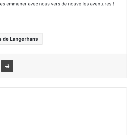
 les emmener avec nous vers de nouvelles aventures !
ts de Langerhans
rtager par email
Imprimer