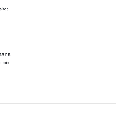
aites.
d
rhans
i
5 min
t
: