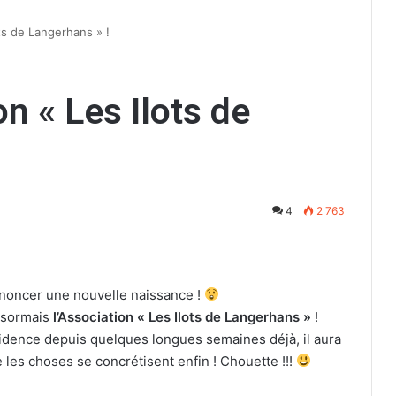
ots de Langerhans » !
on « Les Ilots de
4
2 763
noncer une nouvelle naissance !
désormais
l’Association « Les Ilots de Langerhans »
!
fidence depuis quelques longues semaines déjà, il aura
 les choses se concrétisent enfin ! Chouette !!!