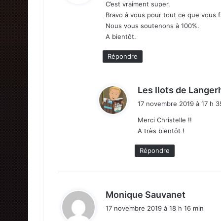
C’est vraiment super.
Bravo à vous pour tout ce que vous f
:
Nous vous soutenons à 100%.
A bientôt.
Répondre
Les Ilots de Lange
17 novembre 2019 à 17 h 3
Merci Christelle !!
A très bientôt !
Répondre
d
Monique Sauvanet
i
17 novembre 2019 à 18 h 16 min
t