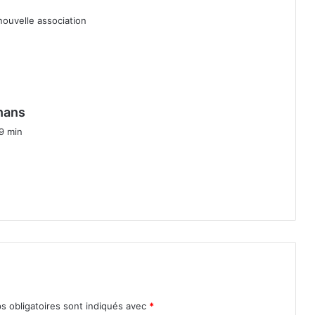
nouvelle association
d
rhans
i
9 min
t
:
s obligatoires sont indiqués avec
*