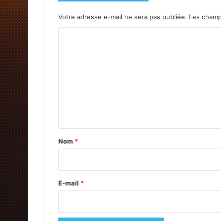
Votre adresse e-mail ne sera pas publiée.
Les champs
C
o
m
m
e
n
t
a
Nom
*
i
r
e
E-mail
*