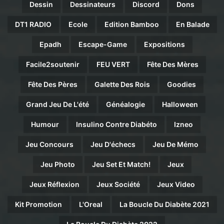
Dessin
Dessinateurs
Discord
Dons
DT1 RADIO
Ecole
Edition Bamboo
En Balade
Epadh
Escape-Game
Expositions
Facile2soutenir
FEU VERT
Fête Des Mères
Fête Des Pères
Galette Des Rois
Goodies
Grand Jeu De L'été
Généalogie
Halloween
Humour
Insulino Contre Diabéto
Izneo
Jeu Concours
Jeu D'échecs
Jeu De Mémo
Jeu Photo
Jeu Set Et Match!
Jeux
Jeux Réflexion
Jeux Société
Jeux Video
Kit Promotion
L'Oreal
La Boucle Du Diabète 2021