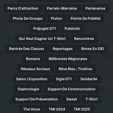
Parcs D'attraction
Parrain-Marraine
Partenaires
Photo De Groupe
Pixton
Points De Fidélité
Préjugés DT1
Publicité
Qui Veut Gagner Un T-Shirt
Rencontres
Rentrée Des Classes
Reportages
Rimes En DID
Romans
Référentes Régionales
Réseaux Sociaux
Rêve Bleu ; Tirelires
Salon / Exposition
Sigle DT1
Solidarité
Sophrologie
Support De Communication
Support De Présentation
Sweat
T-Shirt
The Voice
TMI 2024
TMI 2025