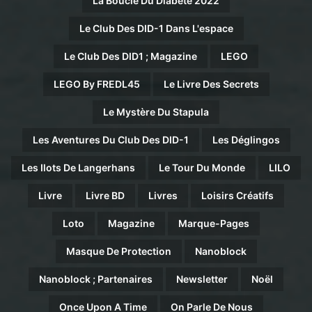
La Boucle Du Diabète 2022
Le Club Des DID-1 Dans L'espace
Le Club Des DID1 ; Magazine
LEGO
LEGO By FREDL45
Le Livre Des Secrets
Le Mystère Du Stapula
Les Aventures Du Club Des DID-1
Les Déglingos
Les Ilots De Langerhans
Le Tour Du Monde
LILO
Livre
Livre BD
Livres
Loisirs Créatifs
Loto
Magazine
Marque-Pages
Masque De Protection
Nanoblock
Nanoblock ; Partenaires
Newsletter
Noël
Once Upon A Time
On Parle De Nous