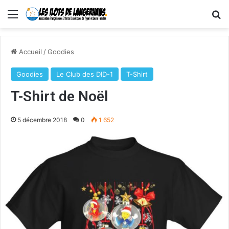
Menu
R
Accueil
/
Goodies
Goodies
Le Club des DID-1
T-Shirt
T-Shirt de Noël
5 décembre 2018
0
1 652