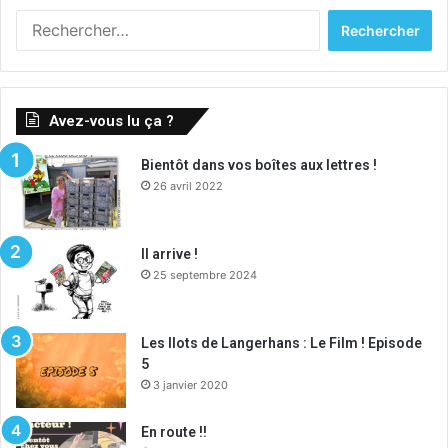
R
e
c
h
e
Avez-vous lu ça ?
r
c
Bientôt dans vos boîtes aux lettres !
h
26 avril 2022
e
r
:
Il arrive !
25 septembre 2024
Les Ilots de Langerhans : Le Film ! Episode
5
3 janvier 2020
En route !!