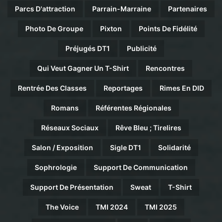
Parcs D'attraction
Parrain-Marraine
Partenaires
Photo De Groupe
Pixton
Points De Fidélité
Préjugés DT1
Publicité
Qui Veut Gagner Un T-Shirt
Rencontres
Rentrée Des Classes
Reportages
Rimes En DID
Romans
Référentes Régionales
Réseaux Sociaux
Rêve Bleu ; Tirelires
Salon / Exposition
Sigle DT1
Solidarité
Sophrologie
Support De Communication
Support De Présentation
Sweat
T-Shirt
The Voice
TMI 2024
TMI 2025