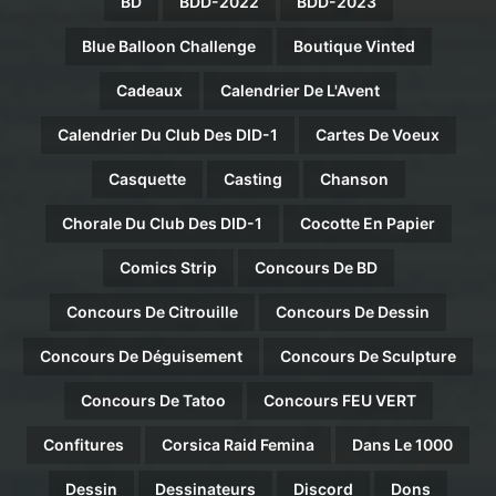
BD
BDD-2022
BDD-2023
Blue Balloon Challenge
Boutique Vinted
Cadeaux
Calendrier De L'Avent
Calendrier Du Club Des DID-1
Cartes De Voeux
Casquette
Casting
Chanson
Chorale Du Club Des DID-1
Cocotte En Papier
Comics Strip
Concours De BD
Concours De Citrouille
Concours De Dessin
Concours De Déguisement
Concours De Sculpture
Concours De Tatoo
Concours FEU VERT
Confitures
Corsica Raid Femina
Dans Le 1000
Dessin
Dessinateurs
Discord
Dons