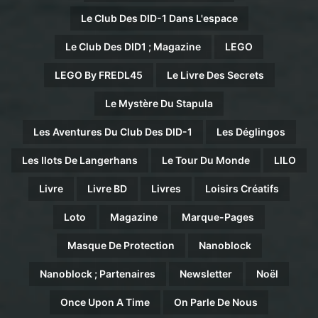
Le Club Des DID-1 Dans L'espace
Le Club Des DID1 ; Magazine
LEGO
LEGO By FREDL45
Le Livre Des Secrets
Le Mystère Du Stapula
Les Aventures Du Club Des DID-1
Les Déglingos
Les Ilots De Langerhans
Le Tour Du Monde
LILO
Livre
Livre BD
Livres
Loisirs Créatifs
Loto
Magazine
Marque-Pages
Masque De Protection
Nanoblock
Nanoblock ; Partenaires
Newsletter
Noël
Once Upon A Time
On Parle De Nous