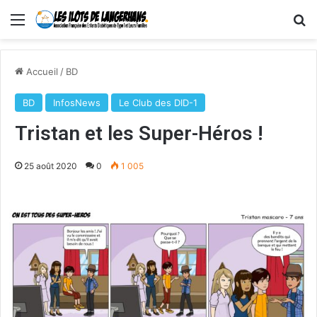
Menu
R
Accueil
/
BD
BD
InfosNews
Le Club des DID-1
Tristan et les Super-Héros !
25 août 2020
0
1 005