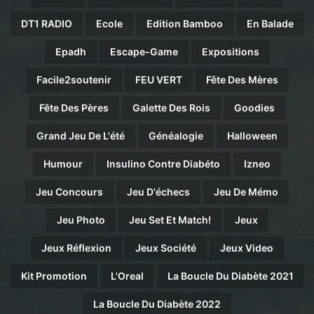
DT1 RADIO
Ecole
Edition Bamboo
En Balade
Epadh
Escape-Game
Expositions
Facile2soutenir
FEU VERT
Fête Des Mères
Fête Des Pères
Galette Des Rois
Goodies
Grand Jeu De L'été
Généalogie
Halloween
Humour
Insulino Contre Diabéto
Izneo
Jeu Concours
Jeu D'échecs
Jeu De Mémo
Jeu Photo
Jeu Set Et Match!
Jeux
Jeux Réflexion
Jeux Société
Jeux Video
Kit Promotion
L'Oreal
La Boucle Du Diabète 2021
La Boucle Du Diabète 2022