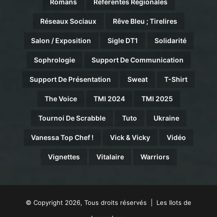
Romans
Référentes Régionales
Réseaux Sociaux
Rêve Bleu ; Tirelires
Salon / Exposition
Sigle DT1
Solidarité
Sophrologie
Support De Communication
Support De Présentation
Sweat
T-Shirt
The Voice
TMI 2024
TMI 2025
Tournoi De Scrabble
Tuto
Ukraine
Vanessa Top Chef !
Vick & Vicky
Vidéo
Vignettes
Vitalaire
Warriors
© Copyright 2026, Tous droits réservés | Les Ilots de