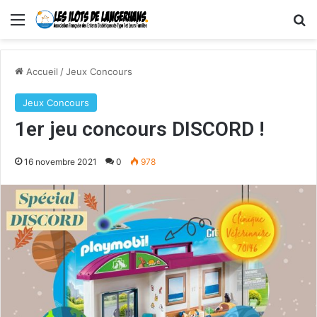
Menu
R
Accueil
/
Jeux Concours
Jeux Concours
1er jeu concours DISCORD !
16 novembre 2021
0
978