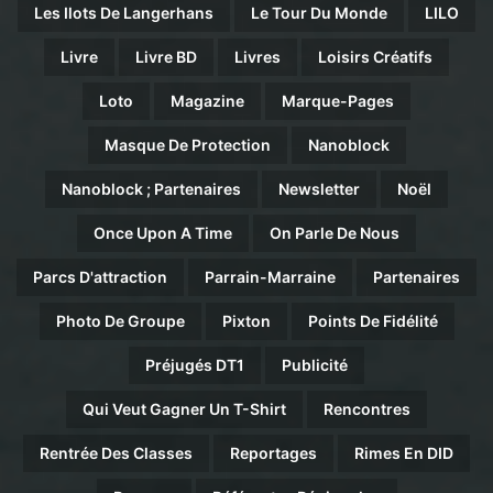
Les Ilots De Langerhans
Le Tour Du Monde
LILO
Livre
Livre BD
Livres
Loisirs Créatifs
Loto
Magazine
Marque-Pages
Masque De Protection
Nanoblock
Nanoblock ; Partenaires
Newsletter
Noël
Once Upon A Time
On Parle De Nous
Parcs D'attraction
Parrain-Marraine
Partenaires
Photo De Groupe
Pixton
Points De Fidélité
Préjugés DT1
Publicité
Qui Veut Gagner Un T-Shirt
Rencontres
Rentrée Des Classes
Reportages
Rimes En DID