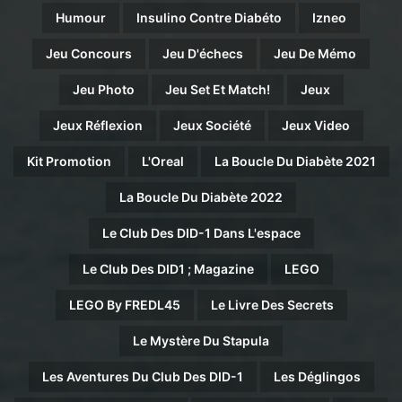
Humour
Insulino Contre Diabéto
Izneo
Jeu Concours
Jeu D'échecs
Jeu De Mémo
Jeu Photo
Jeu Set Et Match!
Jeux
Jeux Réflexion
Jeux Société
Jeux Video
Kit Promotion
L'Oreal
La Boucle Du Diabète 2021
La Boucle Du Diabète 2022
Le Club Des DID-1 Dans L'espace
Le Club Des DID1 ; Magazine
LEGO
LEGO By FREDL45
Le Livre Des Secrets
Le Mystère Du Stapula
Les Aventures Du Club Des DID-1
Les Déglingos