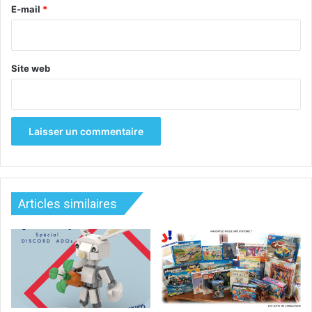
e
E-mail
*
Site web
Articles similaires