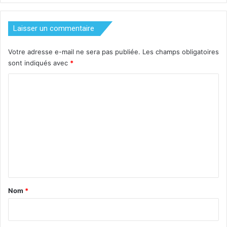
Laisser un commentaire
Votre adresse e-mail ne sera pas publiée.
Les champs obligatoires
sont indiqués avec
*
C
o
m
m
e
n
t
a
Nom
*
i
r