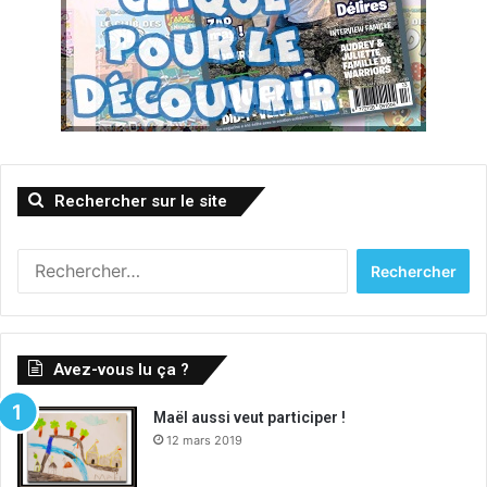
Rechercher sur le site
R
e
c
h
e
Avez-vous lu ça ?
r
c
Maël aussi veut participer !
h
12 mars 2019
e
r