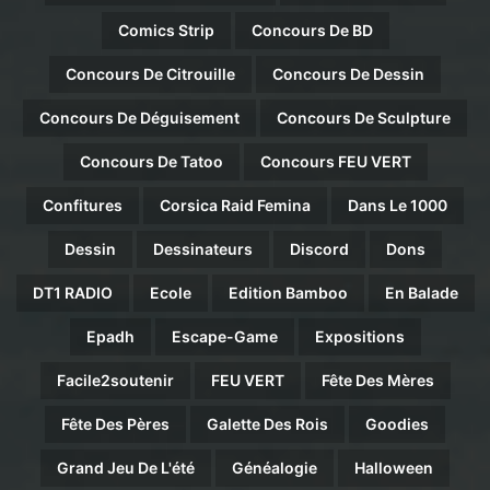
Comics Strip
Concours De BD
Concours De Citrouille
Concours De Dessin
Concours De Déguisement
Concours De Sculpture
Concours De Tatoo
Concours FEU VERT
Confitures
Corsica Raid Femina
Dans Le 1000
Dessin
Dessinateurs
Discord
Dons
DT1 RADIO
Ecole
Edition Bamboo
En Balade
Epadh
Escape-Game
Expositions
Facile2soutenir
FEU VERT
Fête Des Mères
Fête Des Pères
Galette Des Rois
Goodies
Grand Jeu De L'été
Généalogie
Halloween