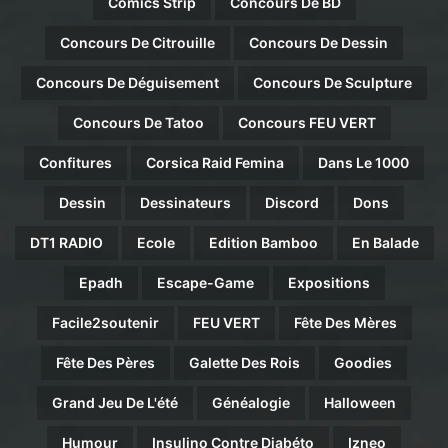
Comics Strip
Concours De BD
Concours De Citrouille
Concours De Dessin
Concours De Déguisement
Concours De Sculpture
Concours De Tatoo
Concours FEU VERT
Confitures
Corsica Raid Femina
Dans Le 1000
Dessin
Dessinateurs
Discord
Dons
DT1 RADIO
Ecole
Edition Bamboo
En Balade
Epadh
Escape-Game
Expositions
Facile2soutenir
FEU VERT
Fête Des Mères
Fête Des Pères
Galette Des Rois
Goodies
Grand Jeu De L'été
Généalogie
Halloween
Humour
Insulino Contre Diabéto
Izneo