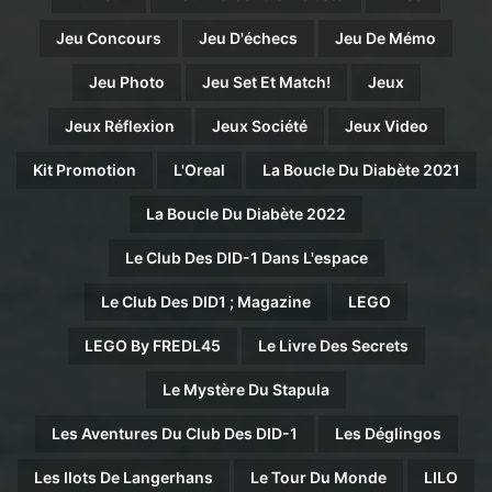
Jeu Concours
Jeu D'échecs
Jeu De Mémo
Jeu Photo
Jeu Set Et Match!
Jeux
Jeux Réflexion
Jeux Société
Jeux Video
Kit Promotion
L'Oreal
La Boucle Du Diabète 2021
La Boucle Du Diabète 2022
Le Club Des DID-1 Dans L'espace
Le Club Des DID1 ; Magazine
LEGO
LEGO By FREDL45
Le Livre Des Secrets
Le Mystère Du Stapula
Les Aventures Du Club Des DID-1
Les Déglingos
Les Ilots De Langerhans
Le Tour Du Monde
LILO