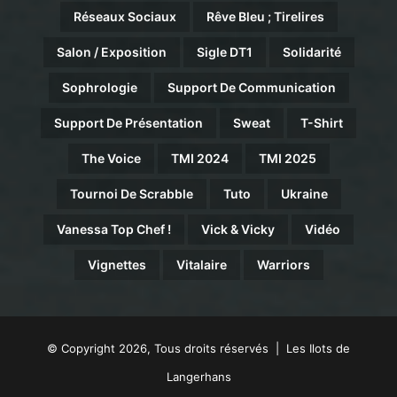
Réseaux Sociaux
Rêve Bleu ; Tirelires
Salon / Exposition
Sigle DT1
Solidarité
Sophrologie
Support De Communication
Support De Présentation
Sweat
T-Shirt
The Voice
TMI 2024
TMI 2025
Tournoi De Scrabble
Tuto
Ukraine
Vanessa Top Chef !
Vick & Vicky
Vidéo
Vignettes
Vitalaire
Warriors
© Copyright 2026, Tous droits réservés | Les Ilots de
Langerhans