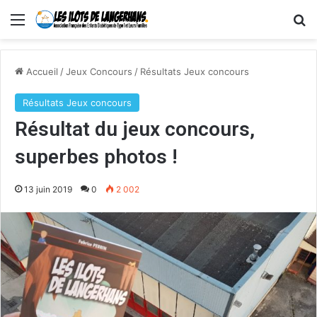
Menu
R
Accueil
/
Jeux Concours
/
Résultats Jeux concours
Résultats Jeux concours
Résultat du jeux concours,
superbes photos !
13 juin 2019
0
2 002