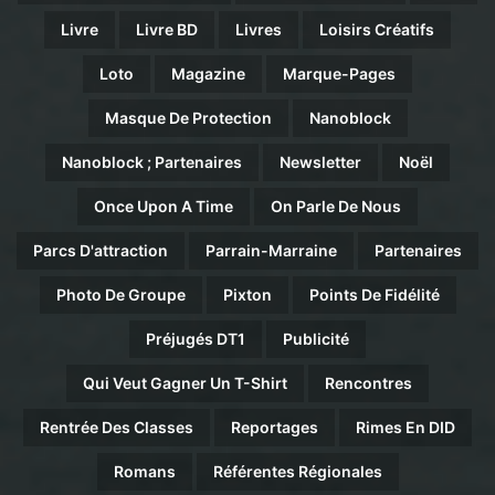
Livre
Livre BD
Livres
Loisirs Créatifs
Loto
Magazine
Marque-Pages
Masque De Protection
Nanoblock
Nanoblock ; Partenaires
Newsletter
Noël
Once Upon A Time
On Parle De Nous
Parcs D'attraction
Parrain-Marraine
Partenaires
Photo De Groupe
Pixton
Points De Fidélité
Préjugés DT1
Publicité
Qui Veut Gagner Un T-Shirt
Rencontres
Rentrée Des Classes
Reportages
Rimes En DID
Romans
Référentes Régionales