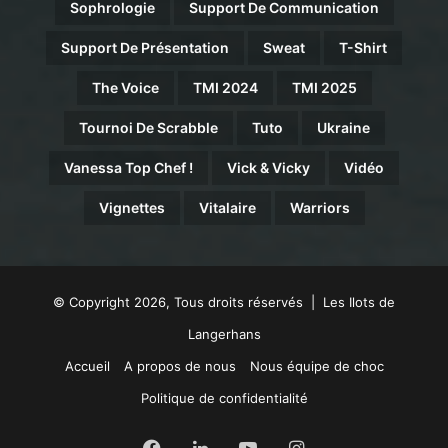
Sophrologie
Support De Communication
Support De Présentation
Sweat
T-Shirt
The Voice
TMI 2024
TMI 2025
Tournoi De Scrabble
Tuto
Ukraine
Vanessa Top Chef !
Vick & Vicky
Vidéo
Vignettes
Vitalaire
Warriors
© Copyright 2026, Tous droits réservés | Les Ilots de
Langerhans
Accueil
A propos de nous
Nous équipe de choc
Politique de confidentialité
Facebook
Linkedin
YouTube
Instagram