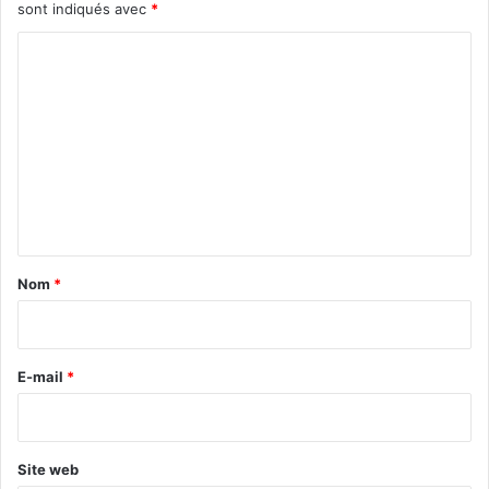
sont indiqués avec
*
C
o
m
m
e
n
t
a
Nom
*
i
r
e
E-mail
*
*
Site web