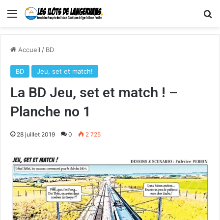
Menu
R
Accueil
/
BD
BD
Jeu, set et match!
La BD Jeu, set et match ! –
Planche no 1
28 juillet 2019
0
2 725