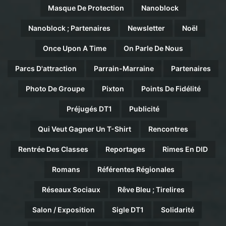
Masque De Protection
Nanoblock
Nanoblock ; Partenaires
Newsletter
Noël
Once Upon A Time
On Parle De Nous
Parcs D'attraction
Parrain-Marraine
Partenaires
Photo De Groupe
Pixton
Points De Fidélité
Préjugés DT1
Publicité
Qui Veut Gagner Un T-Shirt
Rencontres
Rentrée Des Classes
Reportages
Rimes En DID
Romans
Référentes Régionales
Réseaux Sociaux
Rêve Bleu ; Tirelires
Salon / Exposition
Sigle DT1
Solidarité