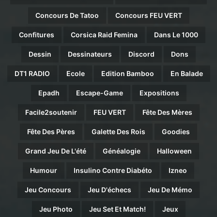
Concours De Tatoo
Concours FEU VERT
Confitures
Corsica Raid Femina
Dans Le 1000
Dessin
Dessinateurs
Discord
Dons
DT1 RADIO
Ecole
Edition Bamboo
En Balade
Epadh
Escape-Game
Expositions
Facile2soutenir
FEU VERT
Fête Des Mères
Fête Des Pères
Galette Des Rois
Goodies
Grand Jeu De L'été
Généalogie
Halloween
Humour
Insulino Contre Diabéto
Izneo
Jeu Concours
Jeu D'échecs
Jeu De Mémo
Jeu Photo
Jeu Set Et Match!
Jeux