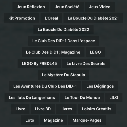
Jeux Réflexion
Jeux Société
Jeux Video
Kit Promotion
L'Oreal
La Boucle Du Diabète 2021
La Boucle Du Diabète 2022
Le Club Des DID-1 Dans L'espace
Le Club Des DID1 ; Magazine
LEGO
LEGO By FREDL45
Le Livre Des Secrets
Le Mystère Du Stapula
Les Aventures Du Club Des DID-1
Les Déglingos
Les Ilots De Langerhans
Le Tour Du Monde
LILO
Livre
Livre BD
Livres
Loisirs Créatifs
Loto
Magazine
Marque-Pages