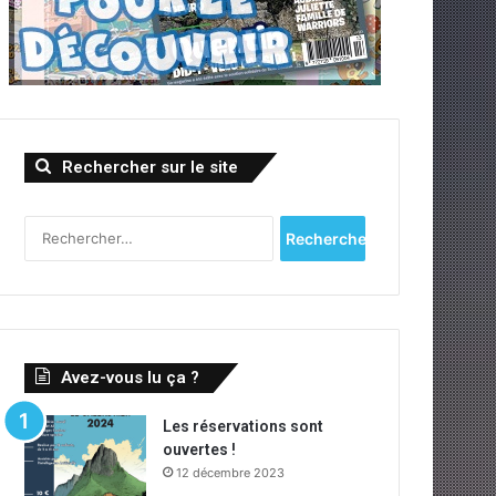
Rechercher sur le site
R
e
c
h
e
r
c
Avez-vous lu ça ?
h
e
Les réservations sont
r
ouvertes !
12 décembre 2023
: