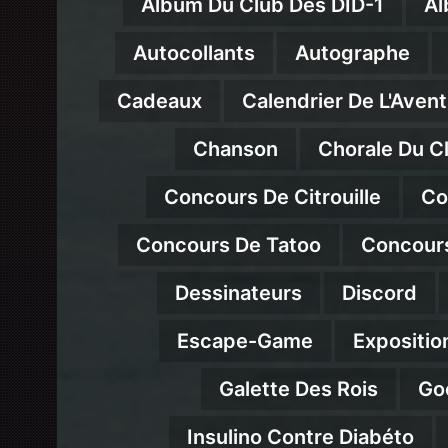
Album Du Club Des DID-1
Al
Autocollants
Autographe
Cadeaux
Calendrier De L'Avent
Chanson
Chorale Du C
Concours De Citrouille
Co
Concours De Tatoo
Concour
Dessinateurs
Discord
Escape-Game
Expositio
Galette Des Rois
Go
Insulino Contre Diabéto