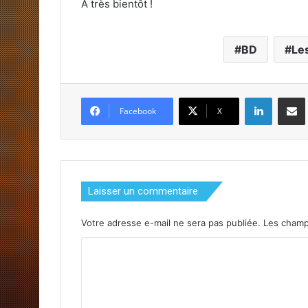
A très bientôt !
BD
Le
Linkedin
Partager par email
Facebook
X
Laisser un commentaire
Votre adresse e-mail ne sera pas publiée.
Les champs
C
o
m