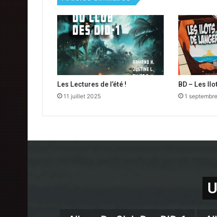
Les Lectures de l’été !
BD – Les Il
11 juillet 2025
1 septembr
U