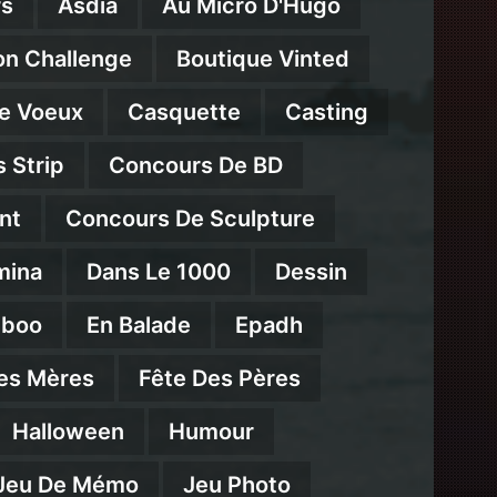
s
Asdia
Au Micro D'Hugo
on Challenge
Boutique Vinted
e Voeux
Casquette
Casting
 Strip
Concours De BD
nt
Concours De Sculpture
mina
Dans Le 1000
Dessin
mboo
En Balade
Epadh
es Mères
Fête Des Pères
Halloween
Humour
Jeu De Mémo
Jeu Photo