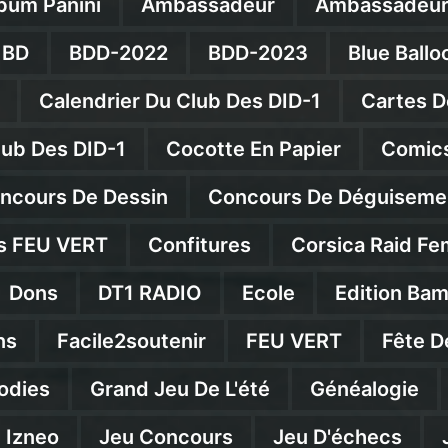
bum Panini
Ambassadeur
Ambassadeur
BD
BDD-2022
BDD-2023
Blue Ballo
Calendrier Du Club Des DID-1
Cartes D
lub Des DID-1
Cocotte En Papier
Comics
ncours De Dessin
Concours De Déguiseme
s FEU VERT
Confitures
Corsica Raid Fe
Dons
DT1 RADIO
Ecole
Edition Ba
ns
Facile2soutenir
FEU VERT
Fête D
odies
Grand Jeu De L'été
Généalogie
Izneo
Jeu Concours
Jeu D'échecs