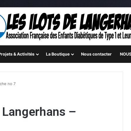
rojets & Activités
La Boutique
Nous contacter
NOUS
nche no 7
e Langerhans –