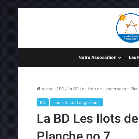
Notre Association
Les P
Accueil
/
BD
/
La BD Les Ilots de Langerhans – Pla
BD
Les Ilots de Langerhans
La BD Les Ilots d
Planche no 7