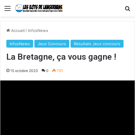
Menu
R
Accueil
/
InfosNews
InfosNews
Jeux Concours
Résultats Jeux concours
La Bretagne, ça vous gagne !
15 octobre 2023
0
731