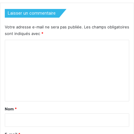
Laisser un commentaire
Votre adresse e-mail ne sera pas publiée.
Les champs obligatoires
sont indiqués avec
*
C
o
m
m
e
n
t
a
Nom
*
i
r