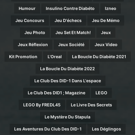
Humour
Insulino Contre Diabéto
Izneo
Jeu Concours
Jeu D'échecs
Jeu De Mémo
Jeu Photo
Jeu Set Et Match!
Jeux
Jeux Réflexion
Jeux Société
Jeux Video
Kit Promotion
L'Oreal
La Boucle Du Diabète 2021
La Boucle Du Diabète 2022
Le Club Des DID-1 Dans L'espace
Le Club Des DID1 ; Magazine
LEGO
LEGO By FREDL45
Le Livre Des Secrets
Le Mystère Du Stapula
Les Aventures Du Club Des DID-1
Les Déglingos