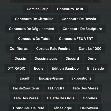
Comics Strip
Concours De BD
Concours De Citrouille
Concours De Dessin
Concours De Déguisement
Concours De Sculpture
Concours De Tatoo
Concours FEU VERT
Confitures
Corsica Raid Femina
Dans Le 1000
Dessin
Dessinateurs
Discord
Dons
DT1 RADIO
Ecole
Edition Bamboo
En Balade
Epadh
Escape-Game
Expositions
Facile2soutenir
FEU VERT
Fête Des Mères
Fête Des Pères
Galette Des Rois
Goodies
Grand Jeu De L'été
Généalogie
Halloween