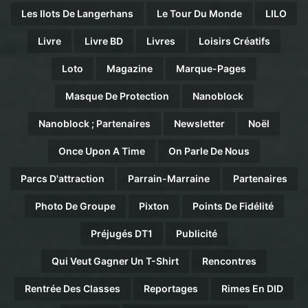
Les Ilots De Langerhans
Le Tour Du Monde
LILO
Livre
Livre BD
Livres
Loisirs Créatifs
Loto
Magazine
Marque-Pages
Masque De Protection
Nanoblock
Nanoblock ; Partenaires
Newsletter
Noël
Once Upon A Time
On Parle De Nous
Parcs D'attraction
Parrain-Marraine
Partenaires
Photo De Groupe
Pixton
Points De Fidélité
Préjugés DT1
Publicité
Qui Veut Gagner Un T-Shirt
Rencontres
Rentrée Des Classes
Reportages
Rimes En DID