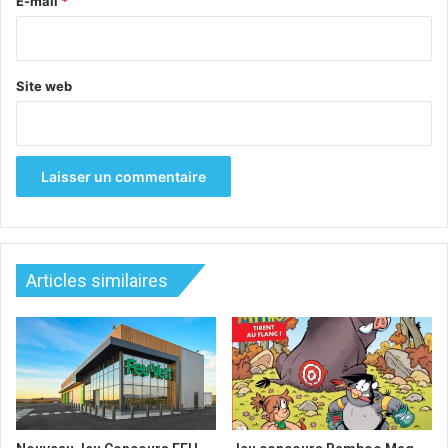
e
E-mail
*
*
Site web
Articles similaires