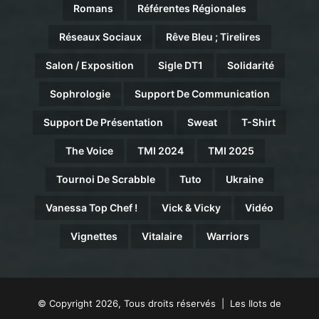
Romans
Référentes Régionales
Réseaux Sociaux
Rêve Bleu ; Tirelires
Salon / Exposition
Sigle DT1
Solidarité
Sophrologie
Support De Communication
Support De Présentation
Sweat
T-Shirt
The Voice
TMI 2024
TMI 2025
Tournoi De Scrabble
Tuto
Ukraine
Vanessa Top Chef !
Vick & Vicky
Vidéo
Vignettes
Vitalaire
Warriors
© Copyright 2026, Tous droits réservés | Les Ilots de