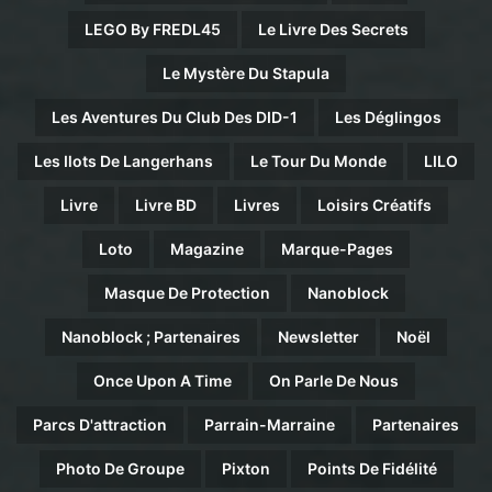
LEGO By FREDL45
Le Livre Des Secrets
Le Mystère Du Stapula
Les Aventures Du Club Des DID-1
Les Déglingos
Les Ilots De Langerhans
Le Tour Du Monde
LILO
Livre
Livre BD
Livres
Loisirs Créatifs
Loto
Magazine
Marque-Pages
Masque De Protection
Nanoblock
Nanoblock ; Partenaires
Newsletter
Noël
Once Upon A Time
On Parle De Nous
Parcs D'attraction
Parrain-Marraine
Partenaires
Photo De Groupe
Pixton
Points De Fidélité