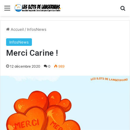
Menu
R
Accueil
/
InfosNews
InfosNews
Merci Carine !
12 décembre 2020
0
989