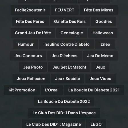
Facile2soutenir
FEU VERT
Fête Des Mères
Fête Des Pères
Galette Des Rois
Goodies
Grand Jeu De L'été
Généalogie
Halloween
Humour
Insulino Contre Diabéto
Izneo
Jeu Concours
Jeu D'échecs
Jeu De Mémo
Jeu Photo
Jeu Set Et Match!
Jeux
Jeux Réflexion
Jeux Société
Jeux Video
Kit Promotion
L'Oreal
La Boucle Du Diabète 2021
La Boucle Du Diabète 2022
Le Club Des DID-1 Dans L'espace
Le Club Des DID1 ; Magazine
LEGO