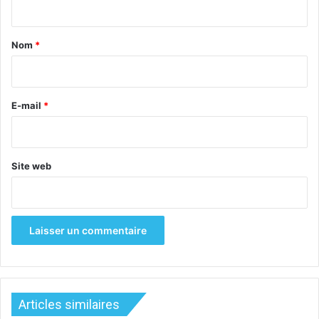
t
a
Nom
*
i
r
e
E-mail
*
Site web
Articles similaires