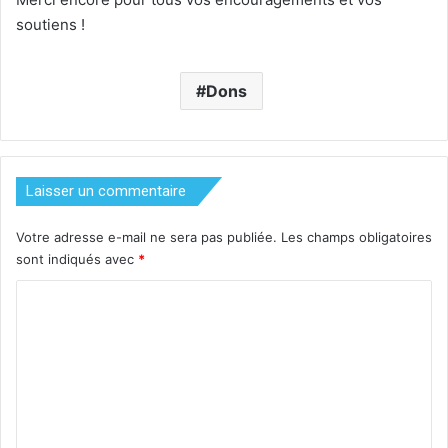
soutiens !
Dons
Laisser un commentaire
Votre adresse e-mail ne sera pas publiée.
Les champs obligatoires
sont indiqués avec
*
C
o
m
m
e
n