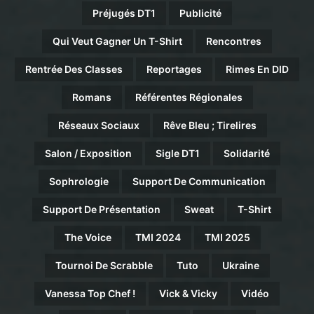
Préjugés DT1
Publicité
Qui Veut Gagner Un T-Shirt
Rencontres
Rentrée Des Classes
Reportages
Rimes En DID
Romans
Référentes Régionales
Réseaux Sociaux
Rêve Bleu ; Tirelires
Salon / Exposition
Sigle DT1
Solidarité
Sophrologie
Support De Communication
Support De Présentation
Sweat
T-Shirt
The Voice
TMI 2024
TMI 2025
Tournoi De Scrabble
Tuto
Ukraine
Vanessa Top Chef !
Vick & Vicky
Vidéo