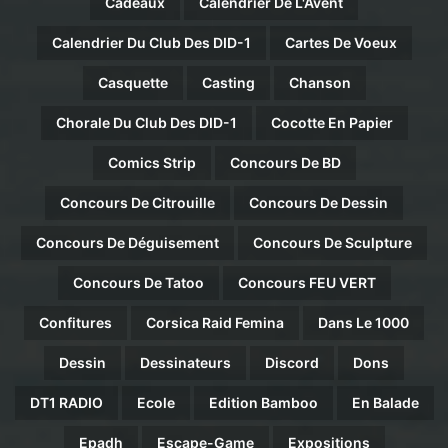
Cadeaux
Calendrier De L'Avent
Calendrier Du Club Des DID-1
Cartes De Voeux
Casquette
Casting
Chanson
Chorale Du Club Des DID-1
Cocotte En Papier
Comics Strip
Concours De BD
Concours De Citrouille
Concours De Dessin
Concours De Déguisement
Concours De Sculpture
Concours De Tatoo
Concours FEU VERT
Confitures
Corsica Raid Femina
Dans Le 1000
Dessin
Dessinateurs
Discord
Dons
DT1 RADIO
Ecole
Edition Bamboo
En Balade
Epadh
Escape-Game
Expositions