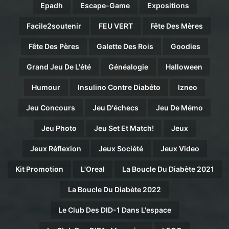
Epadh
Escape-Game
Expositions
Facile2soutenir
FEU VERT
Fête Des Mères
Fête Des Pères
Galette Des Rois
Goodies
Grand Jeu De L'été
Généalogie
Halloween
Humour
Insulino Contre Diabéto
Izneo
Jeu Concours
Jeu D'échecs
Jeu De Mémo
Jeu Photo
Jeu Set Et Match!
Jeux
Jeux Réflexion
Jeux Société
Jeux Video
Kit Promotion
L'Oreal
La Boucle Du Diabète 2021
La Boucle Du Diabète 2022
Le Club Des DID-1 Dans L'espace