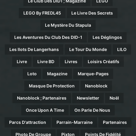
Le Club Des DID1 ; Magazine
LEGO
LEGO By FREDL45
Le Livre Des Secrets
Le Mystère Du Stapula
Les Aventures Du Club Des DID-1
Les Déglingos
Les Ilots De Langerhans
Le Tour Du Monde
LILO
Livre
Livre BD
Livres
Loisirs Créatifs
Loto
Magazine
Marque-Pages
Masque De Protection
Nanoblock
Nanoblock ; Partenaires
Newsletter
Noël
Once Upon A Time
On Parle De Nous
Parcs D'attraction
Parrain-Marraine
Partenaires
Photo De Groupe
Pixton
Points De Fidélité