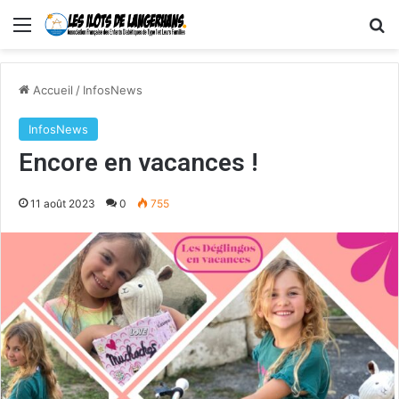
Menu
R
Accueil
/
InfosNews
InfosNews
Encore en vacances !
11 août 2023
0
755