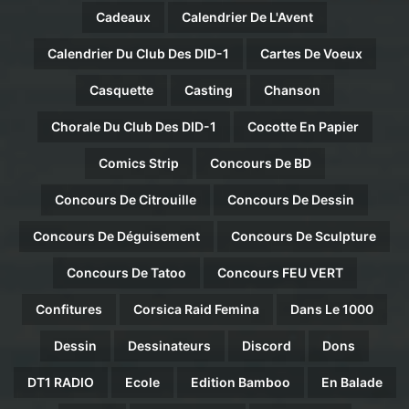
Cadeaux
Calendrier De L'Avent
Calendrier Du Club Des DID-1
Cartes De Voeux
Casquette
Casting
Chanson
Chorale Du Club Des DID-1
Cocotte En Papier
Comics Strip
Concours De BD
Concours De Citrouille
Concours De Dessin
Concours De Déguisement
Concours De Sculpture
Concours De Tatoo
Concours FEU VERT
Confitures
Corsica Raid Femina
Dans Le 1000
Dessin
Dessinateurs
Discord
Dons
DT1 RADIO
Ecole
Edition Bamboo
En Balade