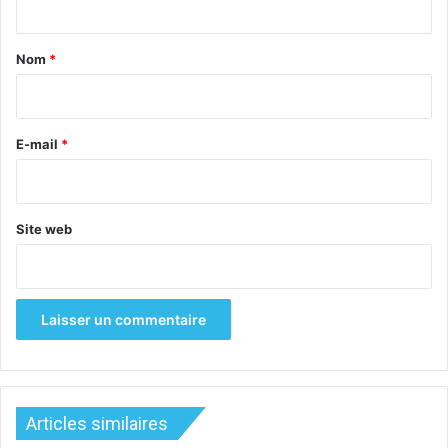
t
a
Nom
*
i
r
e
E-mail
*
*
Site web
Articles similaires