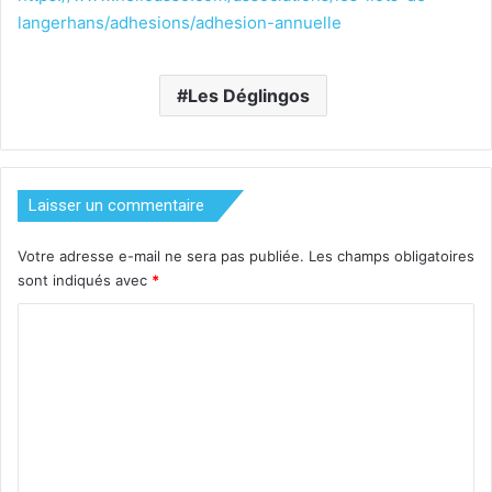
langerhans/adhesions/adhesion-annuelle
Les Déglingos
Laisser un commentaire
Votre adresse e-mail ne sera pas publiée.
Les champs obligatoires
sont indiqués avec
*
C
o
m
m
e
n