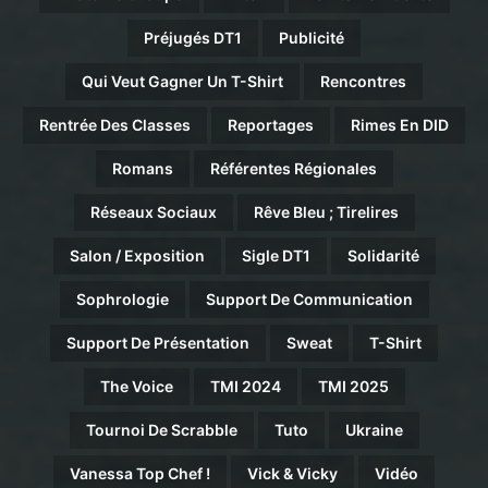
Préjugés DT1
Publicité
Qui Veut Gagner Un T-Shirt
Rencontres
Rentrée Des Classes
Reportages
Rimes En DID
Romans
Référentes Régionales
Réseaux Sociaux
Rêve Bleu ; Tirelires
Salon / Exposition
Sigle DT1
Solidarité
Sophrologie
Support De Communication
Support De Présentation
Sweat
T-Shirt
The Voice
TMI 2024
TMI 2025
Tournoi De Scrabble
Tuto
Ukraine
Vanessa Top Chef !
Vick & Vicky
Vidéo