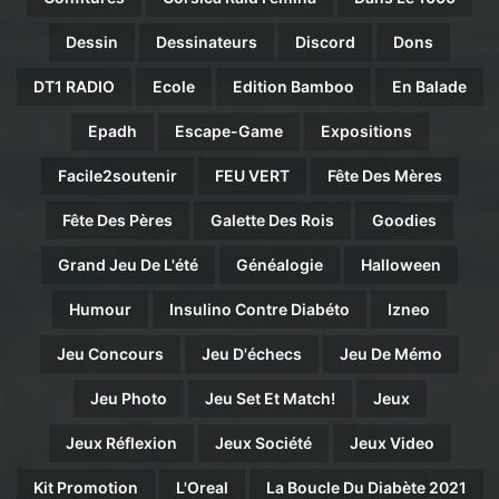
Dessin
Dessinateurs
Discord
Dons
DT1 RADIO
Ecole
Edition Bamboo
En Balade
Epadh
Escape-Game
Expositions
Facile2soutenir
FEU VERT
Fête Des Mères
Fête Des Pères
Galette Des Rois
Goodies
Grand Jeu De L'été
Généalogie
Halloween
Humour
Insulino Contre Diabéto
Izneo
Jeu Concours
Jeu D'échecs
Jeu De Mémo
Jeu Photo
Jeu Set Et Match!
Jeux
Jeux Réflexion
Jeux Société
Jeux Video
Kit Promotion
L'Oreal
La Boucle Du Diabète 2021