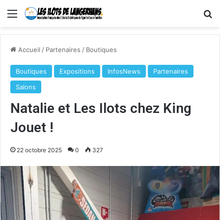
Menu
R
Accueil
/
Partenaires
/
Boutiques
Boutiques
Expositions
InfosNews
Partenaires
Salons
Natalie et Les Ilots chez King
Jouet !
22 octobre 2025
0
327