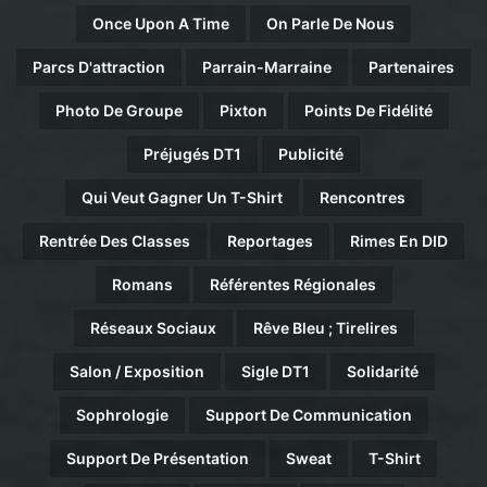
Once Upon A Time
On Parle De Nous
Parcs D'attraction
Parrain-Marraine
Partenaires
Photo De Groupe
Pixton
Points De Fidélité
Préjugés DT1
Publicité
Qui Veut Gagner Un T-Shirt
Rencontres
Rentrée Des Classes
Reportages
Rimes En DID
Romans
Référentes Régionales
Réseaux Sociaux
Rêve Bleu ; Tirelires
Salon / Exposition
Sigle DT1
Solidarité
Sophrologie
Support De Communication
Support De Présentation
Sweat
T-Shirt