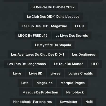
La Boucle Du Diabète 2022
Le Club Des DID-1 Dans L'espace
Le Club Des DID1 ; Magazine
LEGO
LEGO By FREDL45
Le Livre Des Secrets
Le Mystère Du Stapula
Les Aventures Du Club Des DID-1
Les Déglingos
Les Ilots De Langerhans
Le Tour Du Monde
LILO
Livre
Livre BD
Livres
Loisirs Créatifs
Loto
Magazine
Marque-Pages
Masque De Protection
Nanoblock
Nanoblock ; Partenaires
Newsletter
Noël