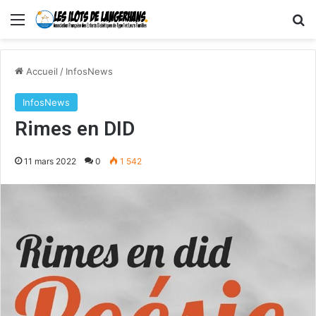
Menu
R
Accueil
/
InfosNews
InfosNews
Rimes en DID
11 mars 2022
0
1 542