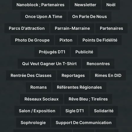
Nanoblock ; Partenaires
Newsletter
Noël
Once Upon A Time
On Parle De Nous
Parcs D'attraction
Parrain-Marraine
Partenaires
Photo De Groupe
Pixton
Points De Fidélité
Préjugés DT1
Publicité
Qui Veut Gagner Un T-Shirt
Rencontres
Rentrée Des Classes
Reportages
Rimes En DID
Romans
Référentes Régionales
Réseaux Sociaux
Rêve Bleu ; Tirelires
Salon / Exposition
Sigle DT1
Solidarité
Sophrologie
Support De Communication