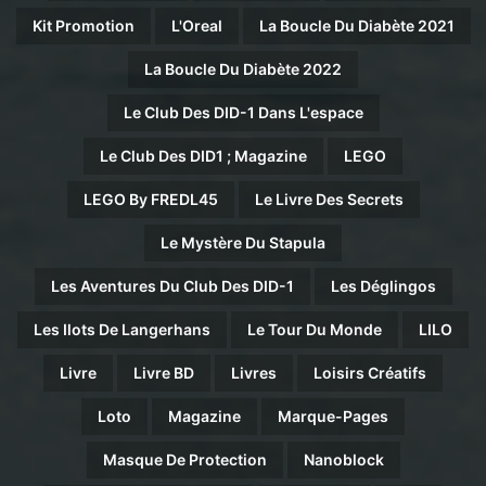
Kit Promotion
L'Oreal
La Boucle Du Diabète 2021
La Boucle Du Diabète 2022
Le Club Des DID-1 Dans L'espace
Le Club Des DID1 ; Magazine
LEGO
LEGO By FREDL45
Le Livre Des Secrets
Le Mystère Du Stapula
Les Aventures Du Club Des DID-1
Les Déglingos
Les Ilots De Langerhans
Le Tour Du Monde
LILO
Livre
Livre BD
Livres
Loisirs Créatifs
Loto
Magazine
Marque-Pages
Masque De Protection
Nanoblock