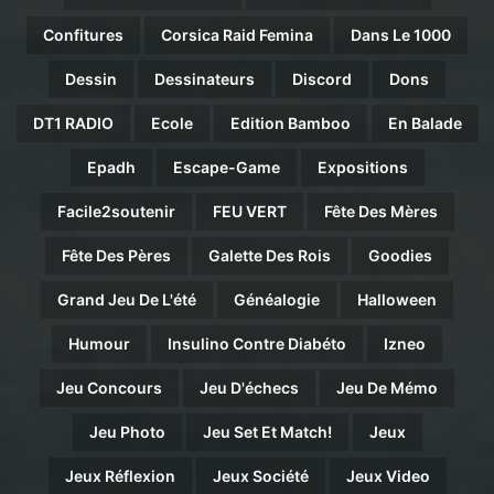
Confitures
Corsica Raid Femina
Dans Le 1000
Dessin
Dessinateurs
Discord
Dons
DT1 RADIO
Ecole
Edition Bamboo
En Balade
Epadh
Escape-Game
Expositions
Facile2soutenir
FEU VERT
Fête Des Mères
Fête Des Pères
Galette Des Rois
Goodies
Grand Jeu De L'été
Généalogie
Halloween
Humour
Insulino Contre Diabéto
Izneo
Jeu Concours
Jeu D'échecs
Jeu De Mémo
Jeu Photo
Jeu Set Et Match!
Jeux
Jeux Réflexion
Jeux Société
Jeux Video