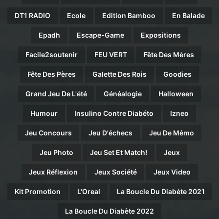
DT1 RADIO
Ecole
Edition Bamboo
En Balade
Epadh
Escape-Game
Expositions
Facile2soutenir
FEU VERT
Fête Des Mères
Fête Des Pères
Galette Des Rois
Goodies
Grand Jeu De L'été
Généalogie
Halloween
Humour
Insulino Contre Diabéto
Izneo
Jeu Concours
Jeu D'échecs
Jeu De Mémo
Jeu Photo
Jeu Set Et Match!
Jeux
Jeux Réflexion
Jeux Société
Jeux Video
Kit Promotion
L'Oreal
La Boucle Du Diabète 2021
La Boucle Du Diabète 2022