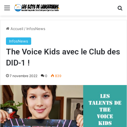
Menu
R
Accueil
/
InfosNews
InfosNews
The Voice Kids avec le Club des
DID-1 !
7 novembre 2022
0
839