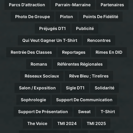
Parcs D'attraction
Parrain-Marraine
Partenaires
Photo De Groupe
Pixton
Points De Fidélité
Préjugés DT1
Publicité
Qui Veut Gagner Un T-Shirt
Rencontres
Rentrée Des Classes
Reportages
Rimes En DID
Romans
Référentes Régionales
Réseaux Sociaux
Rêve Bleu ; Tirelires
Salon / Exposition
Sigle DT1
Solidarité
Sophrologie
Support De Communication
Support De Présentation
Sweat
T-Shirt
The Voice
TMI 2024
TMI 2025