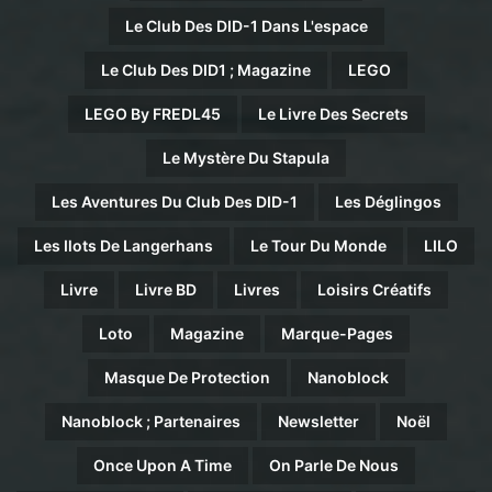
Le Club Des DID-1 Dans L'espace
Le Club Des DID1 ; Magazine
LEGO
LEGO By FREDL45
Le Livre Des Secrets
Le Mystère Du Stapula
Les Aventures Du Club Des DID-1
Les Déglingos
Les Ilots De Langerhans
Le Tour Du Monde
LILO
Livre
Livre BD
Livres
Loisirs Créatifs
Loto
Magazine
Marque-Pages
Masque De Protection
Nanoblock
Nanoblock ; Partenaires
Newsletter
Noël
Once Upon A Time
On Parle De Nous