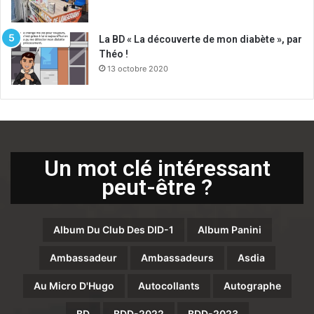
La BD « La découverte de mon diabète », par
Théo !
13 octobre 2020
Un mot clé intéressant
peut-être ?
Album Du Club Des DID-1
Album Panini
Ambassadeur
Ambassadeurs
Asdia
Au Micro D'Hugo
Autocollants
Autographe
BD
BDD-2022
BDD-2023