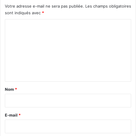
Votre adresse e-mail ne sera pas publiée.
Les champs obligatoires
sont indiqués avec
*
C
o
m
m
e
n
t
a
Nom
*
i
r
e
E-mail
*