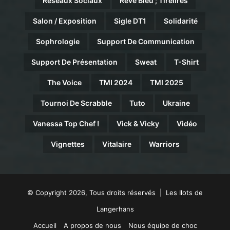
Réseaux Sociaux
Rêve Bleu ; Tirelires
Salon / Exposition
Sigle DT1
Solidarité
Sophrologie
Support De Communication
Support De Présentation
Sweat
T-Shirt
The Voice
TMI 2024
TMI 2025
Tournoi De Scrabble
Tuto
Ukraine
Vanessa Top Chef !
Vick & Vicky
Vidéo
Vignettes
Vitalaire
Warriors
© Copyright 2026, Tous droits réservés | Les Ilots de
Langerhans
Accueil
A propos de nous
Nous équipe de choc