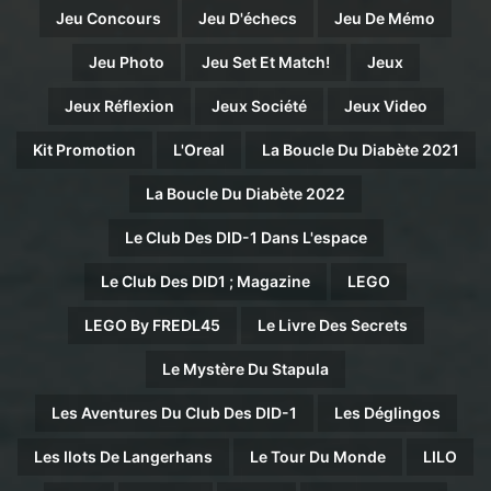
Jeu Concours
Jeu D'échecs
Jeu De Mémo
Jeu Photo
Jeu Set Et Match!
Jeux
Jeux Réflexion
Jeux Société
Jeux Video
Kit Promotion
L'Oreal
La Boucle Du Diabète 2021
La Boucle Du Diabète 2022
Le Club Des DID-1 Dans L'espace
Le Club Des DID1 ; Magazine
LEGO
LEGO By FREDL45
Le Livre Des Secrets
Le Mystère Du Stapula
Les Aventures Du Club Des DID-1
Les Déglingos
Les Ilots De Langerhans
Le Tour Du Monde
LILO