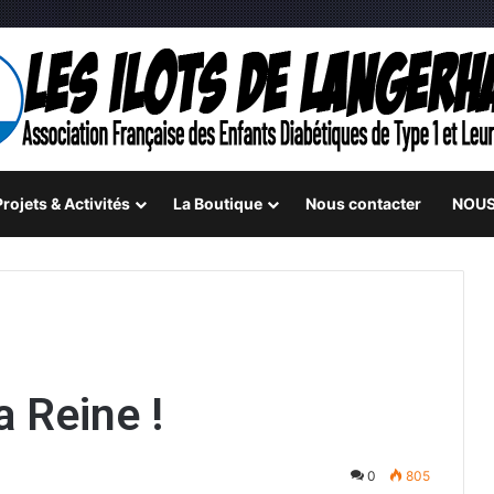
rojets & Activités
La Boutique
Nous contacter
NOUS
a Reine !
0
805