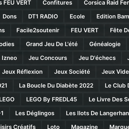
s FEU VERT
Confitures
Corsica Raid Fe
Dons
DT1 RADIO
Ecole
Edition Ba
ns
Facile2soutenir
FEU VERT
Fête D
odies
Grand Jeu De L'été
Généalogie
Izneo
Jeu Concours
Jeu D'échecs
Jeux Réflexion
Jeux Société
Jeux Vid
021
La Boucle Du Diabète 2022
Le Club 
LEGO
LEGO By FREDL45
Le Livre Des S
-1
Les Déglingos
Les Ilots De Langerha
isirs Créatifs
Loto
Magazine
Marqu