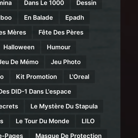
mina
Dans Le 1000
Dessin
mboo
En Balade
Epadh
es Mères
Fête Des Pères
Halloween
Humour
Jeu De Mémo
Jeu Photo
eo
Kit Promotion
L'Oreal
Des DID-1 Dans L'espace
ecrets
Le Mystère Du Stapula
ns
Le Tour Du Monde
LILO
e-Pages
Masque De Protection