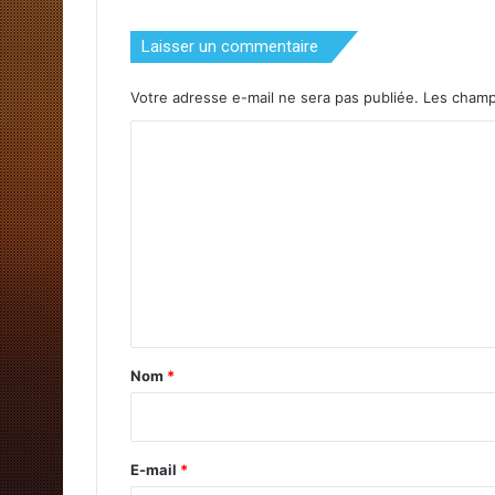
Laisser un commentaire
Votre adresse e-mail ne sera pas publiée.
Les champ
C
o
m
m
e
n
t
a
Nom
*
i
r
e
E-mail
*