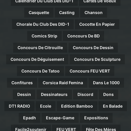
Calendrier Du Club Des DID-1
Cartes De Voeux
Casquette
Casting
Chanson
Chorale Du Club Des DID-1
Cocotte En Papier
Comics Strip
Concours De BD
Concours De Citrouille
Concours De Dessin
Concours De Déguisement
Concours De Sculpture
Concours De Tatoo
Concours FEU VERT
Confitures
Corsica Raid Femina
Dans Le 1000
Dessin
Dessinateurs
Discord
Dons
DT1 RADIO
Ecole
Edition Bamboo
En Balade
Epadh
Escape-Game
Expositions
Facile2soutenir
FEU VERT
Fête Des Mères