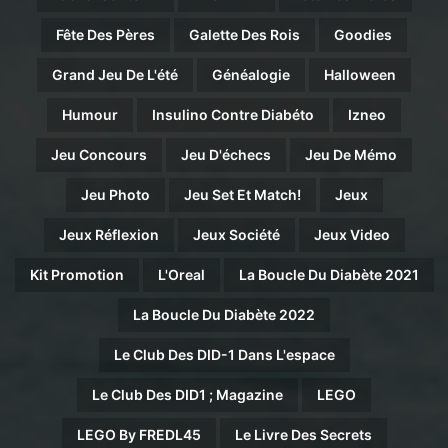
Fête Des Pères
Galette Des Rois
Goodies
Grand Jeu De L'été
Généalogie
Halloween
Humour
Insulino Contre Diabéto
Izneo
Jeu Concours
Jeu D'échecs
Jeu De Mémo
Jeu Photo
Jeu Set Et Match!
Jeux
Jeux Réflexion
Jeux Société
Jeux Video
Kit Promotion
L'Oreal
La Boucle Du Diabète 2021
La Boucle Du Diabète 2022
Le Club Des DID-1 Dans L'espace
Le Club Des DID1 ; Magazine
LEGO
LEGO By FREDL45
Le Livre Des Secrets