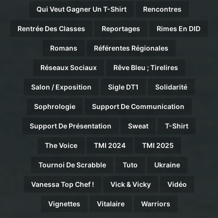
Qui Veut Gagner Un T-Shirt
Rencontres
Rentrée Des Classes
Reportages
Rimes En DID
Romans
Référentes Régionales
Réseaux Sociaux
Rêve Bleu ; Tirelires
Salon / Exposition
Sigle DT1
Solidarité
Sophrologie
Support De Communication
Support De Présentation
Sweat
T-Shirt
The Voice
TMI 2024
TMI 2025
Tournoi De Scrabble
Tuto
Ukraine
Vanessa Top Chef !
Vick & Vicky
Vidéo
Vignettes
Vitalaire
Warriors