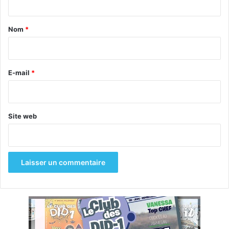
t
a
Nom
*
i
r
e
E-mail
*
*
Site web