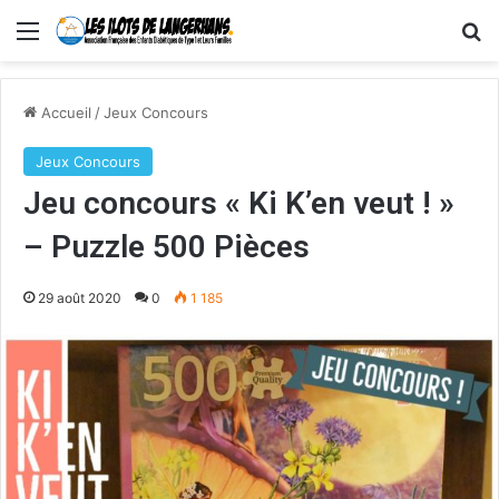
Menu
R
Accueil
/
Jeux Concours
Jeux Concours
Jeu concours « Ki K’en veut ! »
– Puzzle 500 Pièces
29 août 2020
0
1 185