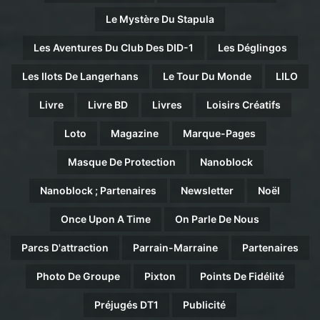
Le Mystère Du Stapula
Les Aventures Du Club Des DID-1
Les Déglingos
Les Ilots De Langerhans
Le Tour Du Monde
LILO
Livre
Livre BD
Livres
Loisirs Créatifs
Loto
Magazine
Marque-Pages
Masque De Protection
Nanoblock
Nanoblock ; Partenaires
Newsletter
Noël
Once Upon A Time
On Parle De Nous
Parcs D'attraction
Parrain-Marraine
Partenaires
Photo De Groupe
Pixton
Points De Fidélité
Préjugés DT1
Publicité