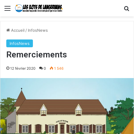
Menu
R
Accueil
/
InfosNews
InfosNews
Remerciements
12 février 2020
0
1 546