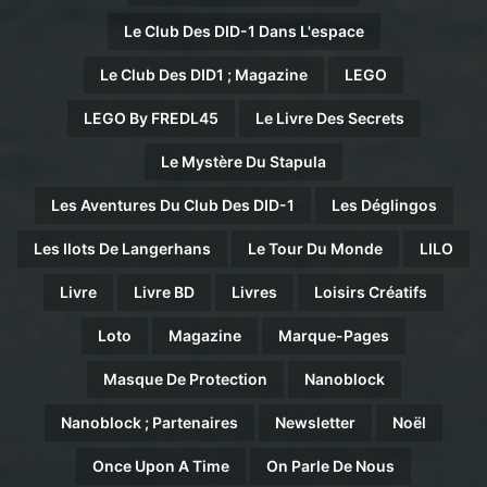
Le Club Des DID-1 Dans L'espace
Le Club Des DID1 ; Magazine
LEGO
LEGO By FREDL45
Le Livre Des Secrets
Le Mystère Du Stapula
Les Aventures Du Club Des DID-1
Les Déglingos
Les Ilots De Langerhans
Le Tour Du Monde
LILO
Livre
Livre BD
Livres
Loisirs Créatifs
Loto
Magazine
Marque-Pages
Masque De Protection
Nanoblock
Nanoblock ; Partenaires
Newsletter
Noël
Once Upon A Time
On Parle De Nous