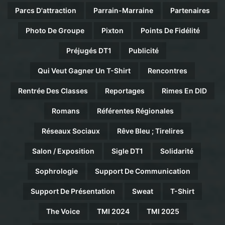
Parcs D'attraction
Parrain-Marraine
Partenaires
Photo De Groupe
Pixton
Points De Fidélité
Préjugés DT1
Publicité
Qui Veut Gagner Un T-Shirt
Rencontres
Rentrée Des Classes
Reportages
Rimes En DID
Romans
Référentes Régionales
Réseaux Sociaux
Rêve Bleu ; Tirelires
Salon / Exposition
Sigle DT1
Solidarité
Sophrologie
Support De Communication
Support De Présentation
Sweat
T-Shirt
The Voice
TMI 2024
TMI 2025