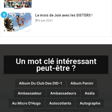
Le mois de Juin avec les SISTERS !
9 juin 2021
Un mot clé intéressant
peut-être ?
Album Du Club Des DID-1
Album Panini
Ambassadeur
Ambassadeurs
Asdia
Au Micro D'Hugo
Autocollants
Autographe