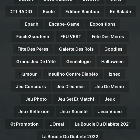
DT1 RADIO
Ecole
Edition Bamboo
En Balade
Epadh
Escape-Game
Expositions
Facile2soutenir
FEU VERT
Fête Des Mères
Fête Des Pères
Galette Des Rois
Goodies
Grand Jeu De L'été
Généalogie
Halloween
Humour
Insulino Contre Diabéto
Izneo
Jeu Concours
Jeu D'échecs
Jeu De Mémo
Jeu Photo
Jeu Set Et Match!
Jeux
Jeux Réflexion
Jeux Société
Jeux Video
Kit Promotion
L'Oreal
La Boucle Du Diabète 2021
La Boucle Du Diabète 2022