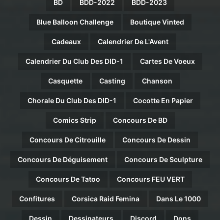
BD
BDD-2022
BDD-2023
Blue Balloon Challenge
Boutique Vinted
Cadeaux
Calendrier De L'Avent
Calendrier Du Club Des DID-1
Cartes De Voeux
Casquette
Casting
Chanson
Chorale Du Club Des DID-1
Cocotte En Papier
Comics Strip
Concours De BD
Concours De Citrouille
Concours De Dessin
Concours De Déguisement
Concours De Sculpture
Concours De Tatoo
Concours FEU VERT
Confitures
Corsica Raid Femina
Dans Le 1000
Dessin
Dessinateurs
Discord
Dons